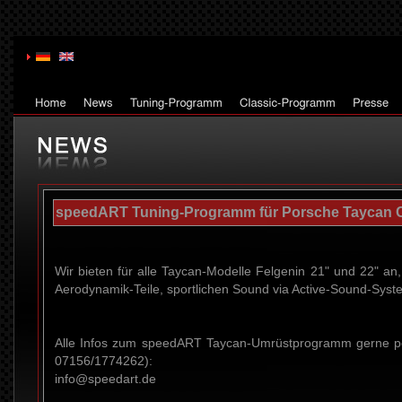
speedART Tuning-Programm für Porsche Taycan C
Wir bieten für alle Taycan-Modelle Felgenin 21" und 22" an, 
Aerodynamik-Teile, sportlichen Sound via Active-Sound-Syste
Alle Infos zum speedART Taycan-Umrüstprogramm gerne per 
07156/1774262):
info@speedart.de