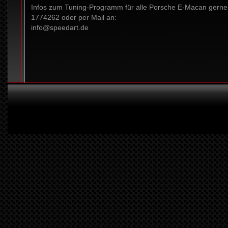
Infos zum Tuning-Programm für alle Porsche E-Macan gerne t
1774262 oder per Mail an:
info@speedart.de