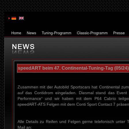
speedART beim 47. Continental-Tuning-Tag (05/24)
Zusammen mit der Autobild Sportscars hat Continental zu
auf das Contidrom eingeladen. Diesmal stand das Event
Performance“ und wir haben mit dem P64 Cabrio teil
speedART-ATS Felgen mit dem Conti Sport Contact 7 präsent
Alle Details zu Reifen und Felgen gerne telefonisch unter
Mail an: