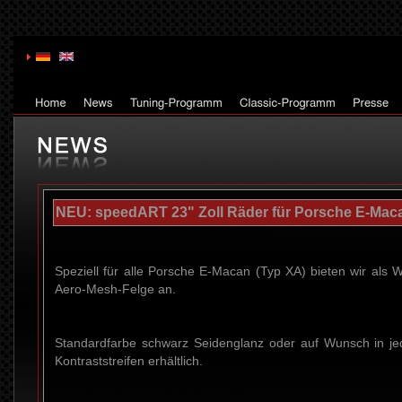
NEU: speedART 23" Zoll Räder für Porsche E-Maca
Speziell für alle Porsche E-Macan (Typ XA) bieten wir als
Aero-Mesh-Felge an.
Standardfarbe schwarz Seidenglanz oder auf Wunsch in j
Kontraststreifen erhältlich.