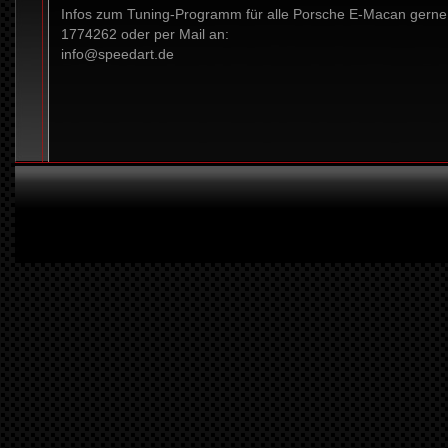
Infos zum Tuning-Programm für alle Porsche E-Macan gerne t
1774262 oder per Mail an:
info@speedart.de